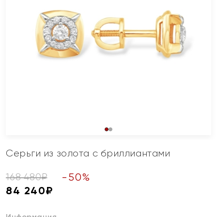
Серьги из золота с бриллиантами
-
50
%
168 480
₽
84 240
₽
Информация