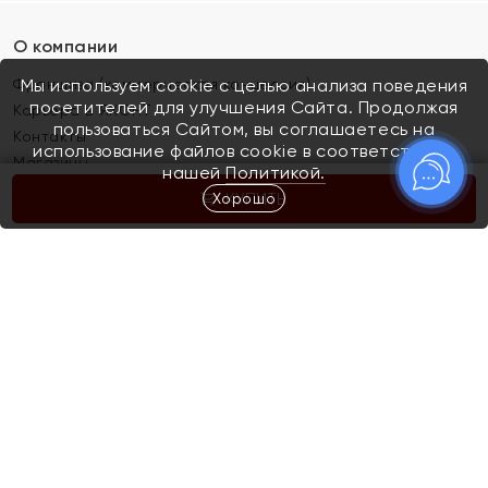
О компании
Франшиза (коммерческая концессия)
Мы используем cookie с целью анализа поведения
посетителей для улучшения Сайта. Продолжая
Карьера в ЯХОНТ
пользоваться Сайтом, вы соглашаетесь на
Контакты
использование файлов cookie в соответствии с
Магазины
нашей
Политикой.
Хорошо
КУПИТЬ
Покупателям
Как определить размер украшения
Киров
Акции
Магазины
Скупка и обмен золота
Отзывы
Электронный подарочный сертификат
Помолвка и свадьба
Правила пользования Электронным
Каталог
подарочным сертификатом «Яхонт»
Новинки
Доставка и оплата
Акции