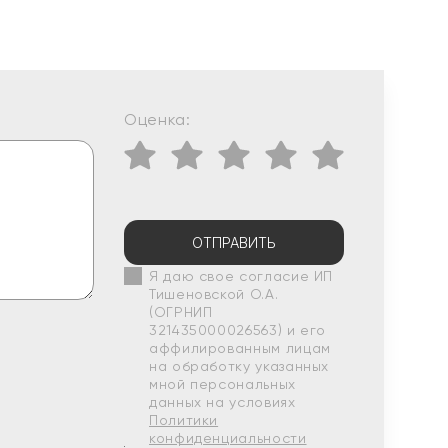
Оценка:
ОТПРАВИТЬ
Я даю свое согласие ИП
Тишеновской О.А.
(ОГРНИП
321435000026563) и его
аффилированным лицам
на обработку указанных
мной персональных
данных на условиях
Политики
конфиденциальности