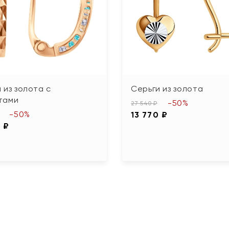
 из золота с
Серьги из золота
тами
-50%
27 540 ₽
-50%
13 770 ₽
 ₽