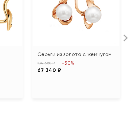
Серьги из золота с жемчугом
С
г
-50%
134 680 ₽
67 340 ₽
94
4