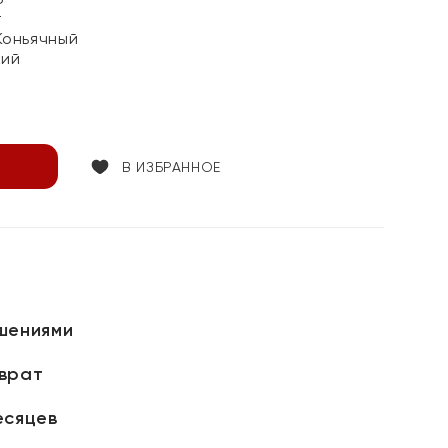
т
Коньячный
кий
В ИЗБРАННОЕ
шениями
зврат
есяцев