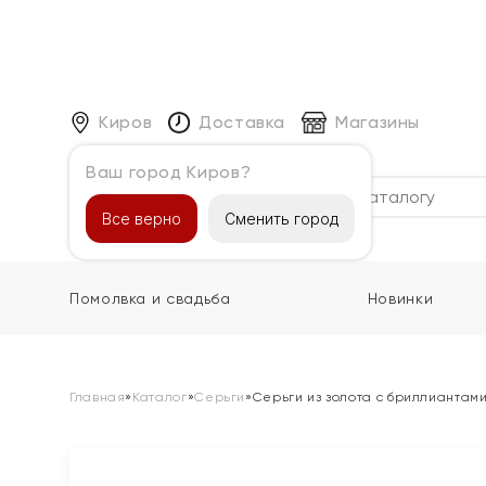
Киров
Доставка
Магазины
Ваш город Киров?
Каталог
Все верно
Сменить город
Помолвка и свадьба
Новинки
Главная
»
Каталог
»
Серьги
»
Серьги из золота с бриллиантам