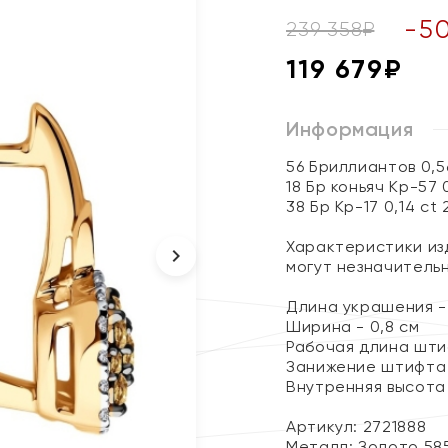
-
5
239 358
₽
119 679
₽
Информация
56 Бриллиантов 0,5
18 Бр коньяч Кр-57 
38 Бр Кр-17 0,14 ct 
Характеристики изд
могут незначитель
Длина украшения - 
Ширина - 0,8 см
Рабочая длина штиф
Занижение штифта 
Внутренняя высота 
Артикул: 2721888
Металл:
Золото 58