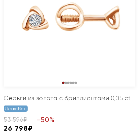
Серьги из золота с бриллиантами 0,05 ct
ЛегкоВес
-
50
%
53 596
₽
26 798
₽