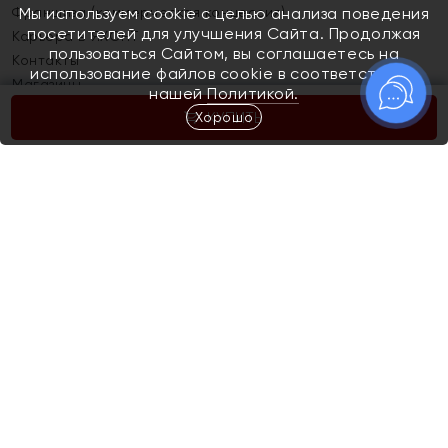
Франшиза (коммерческая концессия)
Мы используем cookie с целью анализа поведения
посетителей для улучшения Сайта. Продолжая
Карьера в ЯХОНТ
пользоваться Сайтом, вы соглашаетесь на
Контакты
использование файлов cookie в соответствии с
Магазины
нашей
Политикой.
Хорошо
КУПИТЬ
Покупателям
Как определить размер украшения
Киров
Акции
Магазины
Скупка и обмен золота
Отзывы
Электронный подарочный сертификат
Помолвка и свадьба
Правила пользования Электронным
Каталог
подарочным сертификатом «Яхонт»
Новинки
Доставка и оплата
Акции
Скупка и обмен золота
Доставка и оплата