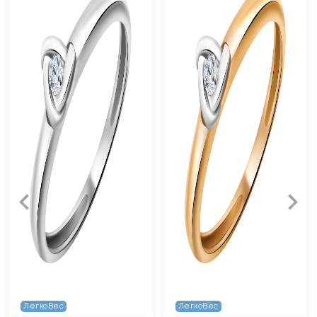
ЛегкоВес
ЛегкоВес