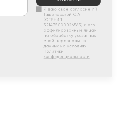
Я даю свое согласие ИП
Тишеновской О.А.
(ОГРНИП
321435000026563) и его
аффилированным лицам
на обработку указанных
мной персональных
данных на условиях
Политики
конфиденциальности