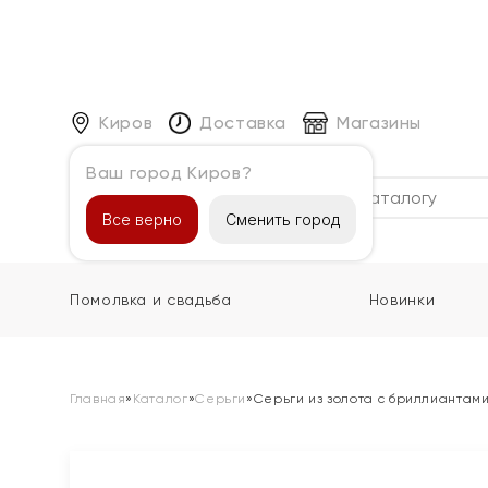
Киров
Доставка
Магазины
Ваш город Киров?
Каталог
Все верно
Сменить город
Помолвка и свадьба
Новинки
Главная
»
Каталог
»
Серьги
»
Серьги из золота с бриллиантам