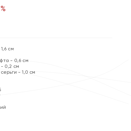
0
%
1,6 см
та - 0,6 см
- 0,2 см
серьги - 1,0 см
5
т
кий