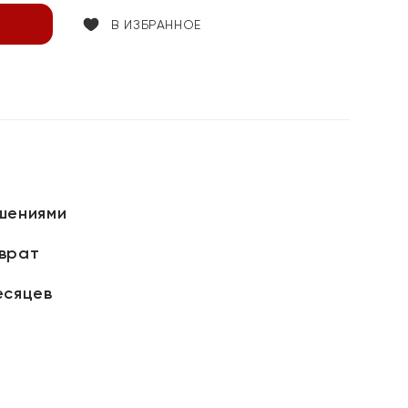
В ИЗБРАННОЕ
шениями
зврат
есяцев