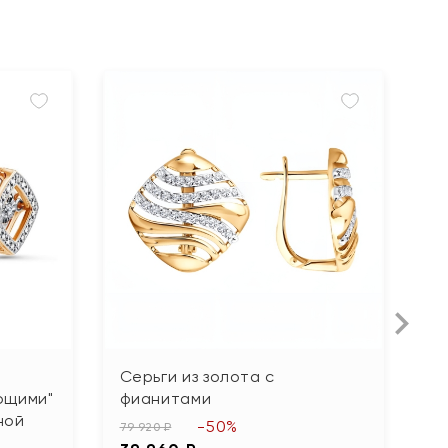
Серьги из золота с
С
ющими"
фианитами
б
ной
-50%
79 920 ₽
20