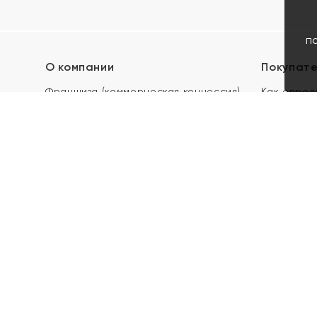
п
О компании
Покупат
Франшиза (коммерческая концессия)
Как опред
Карьера в ЯХОНТ
Акции
Контакты
Скупка и 
Магазины
Отзывы
Электронн
Правила п
подарочны