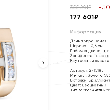
-
5
355 201
₽
177 601
₽
Информация
Длина украшения - 
Ширина - 0,6 см
Рабочая длина штиф
Занижение штифта 
Внутренняя высота 
Артикул: 2715185
Металл:
Золото 58
Вставки:
Бриллиан
Цвет:
Бесцветный
Тип замка:
Английс