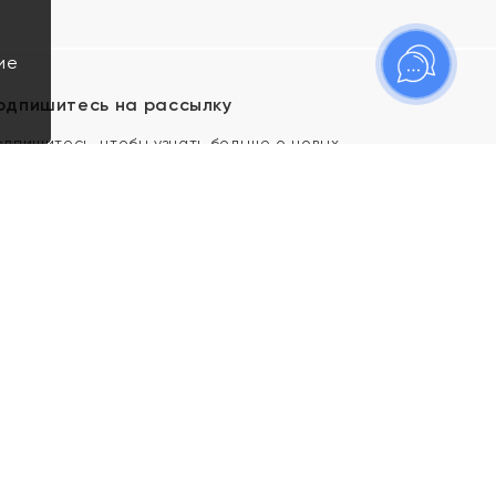
ие
одпишитесь на рассылку
одпишитесь, чтобы узнать больше о новых
оступлениях, новостях и спецпредложениях Яхонт!
Я даю свое согласие ИП Тишеновской О.А.
(ОГРНИП 321435000026563) и его
аффилированным лицам на обработку указанных
мной персональных данных на условиях
Политики
конфиденциальности