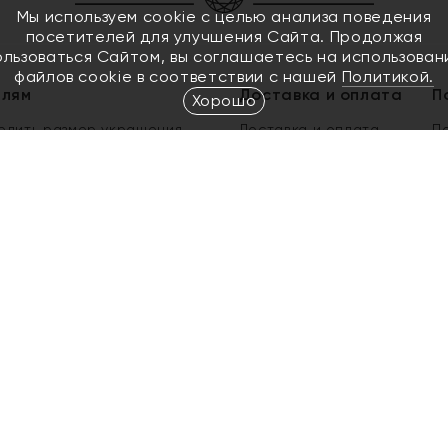
Мы используем cookie с целью анализа поведения
посетителей для улучшения Сайта. Продолжая
ользоваться Сайтом, вы соглашаетесь на использован
файлов cookie в соответствии с нашей
Политикой.
елям
Доставка и оплата
П
Хорошо
елить размер украшения
Доставка и оплата
П
п
обмен золота
ый подарочный сертификат
ользования Электронным
м сертификатом «Яхонт»