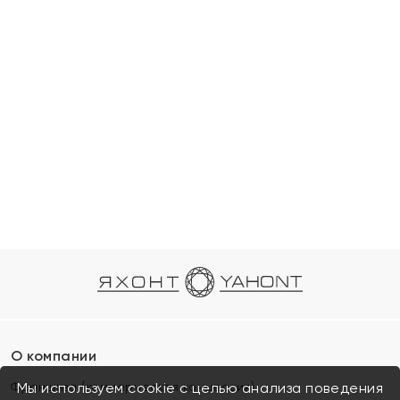
О компании
Франшиза (коммерческая концессия)
Мы используем cookie с целью анализа поведения