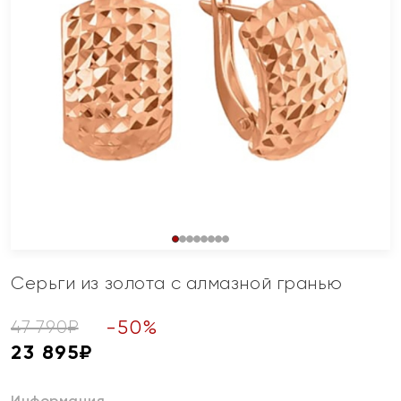
Серьги из золота с алмазной гранью
-
50
%
47 790
₽
23 895
₽
Информация