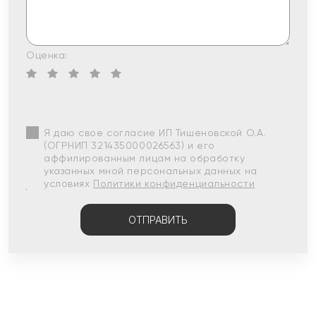
Оценка:
Я даю свое согласие ИП Тишеновской О.А.
(ОГРНИП 321435000026563) и его
аффилированным лицам на обработку
указанных мной персональных данных на
условиях
Политики конфиденциальности
ОТПРАВИТЬ