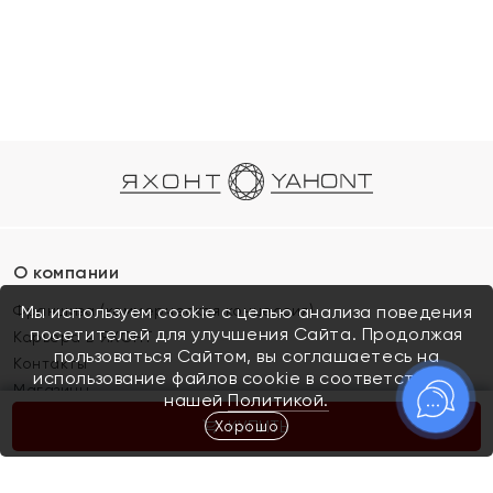
О компании
Франшиза (коммерческая концессия)
Мы используем cookie с целью анализа поведения
посетителей для улучшения Сайта. Продолжая
Карьера в ЯХОНТ
пользоваться Сайтом, вы соглашаетесь на
Контакты
использование файлов cookie в соответствии с
Магазины
нашей
Политикой.
Хорошо
КУПИТЬ
Покупателям
Как определить размер украшения