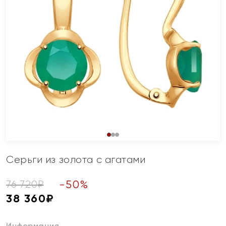
Серьги из золота с агатами
-
50
%
76 720
₽
38 360
₽
Информация