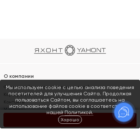
О компании
Франшиза (коммерческая концессия)
Мы используем cookie с целью анализа поведения
посетителей для улучшения Сайта. Продолжая
Карьера в ЯХОНТ
пользоваться Сайтом, вы соглашаетесь на
Контакты
использование файлов cookie в соответствии с
Магазины
нашей
Политикой.
Хорошо
КУПИТЬ
Покупателям
Как определить размер украшения
Киров