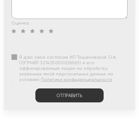
Оценка:
Я даю свое согласие ИП Тишеновской О.А.
(ОГРНИП 321435000026563) и его
аффилированным лицам на обработку
указанных мной персональных данных на
условиях
Политики конфиденциальности
ОТПРАВИТЬ