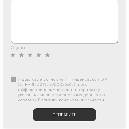
Оценка:
Я даю свое согласие ИП Тишеновской О.А.
(ОГРНИП 321435000026563) и его
аффилированным лицам на обработку
указанных мной персональных данных на
условиях
Политики конфиденциальности
ОТПРАВИТЬ