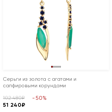
Серьги из золота с агатами и
сапфировыми корундами
-
50
%
102 480
₽
51 240
₽