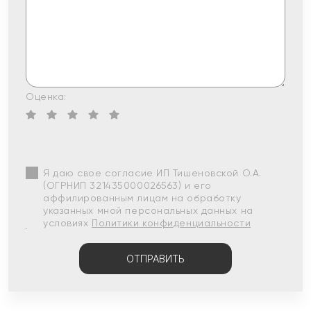
Оценка:
Я даю свое согласие ИП Тишеновской О.А.
(ОГРНИП 321435000026563) и его
аффилированным лицам на обработку
указанных мной персональных данных на
условиях
Политики конфиденциальности
ОТПРАВИТЬ