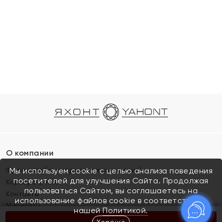
О компании
Франшиза (коммерческая концессия)
Мы используем cookie с целью анализа поведения
посетителей для улучшения Сайта. Продолжая
Карьера в ЯХОНТ
пользоваться Сайтом, вы соглашаетесь на
Контакты
использование файлов cookie в соответствии с
Магазины
нашей
Политикой.