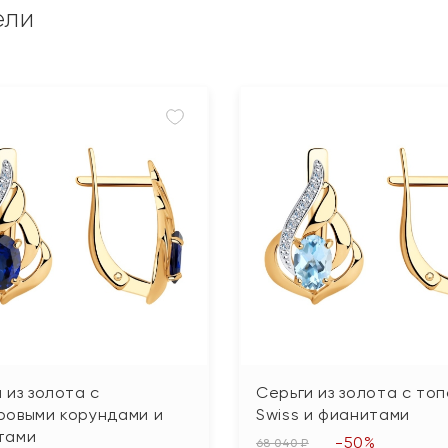
ели
 из золота с
Серьги из золота с то
ровыми корундами и
Swiss и фианитами
тами
-50%
68 040 ₽