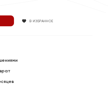
В ИЗБРАННОЕ
шениями
зврат
есяцев