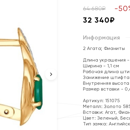
-
50
64 680
₽
32 340
₽
Информация
2 Агата; Фианиты
Длина украшения - 
Ширина - 1,1 см
Рабочая длина штиф
Занижение штифта 
Внутренняя высота 
Размер вставки - 0,6
Артикул: 151075
Металл:
Золото 58
Вставки:
Агат, Фиа
Цвет:
Зеленый, Бес
Тип замка:
Английс