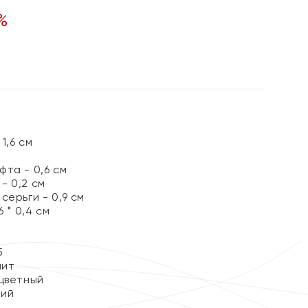
%
1,6 см
та - 0,6 см
- 0,2 см
серьги - 0,9 см
 * 0,4 см
5
нит
цветный
кий