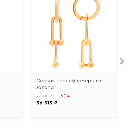
Серьги-трансформеры из
С
золота
с
г
-50%
72 630 ₽
36 315 ₽
89
4