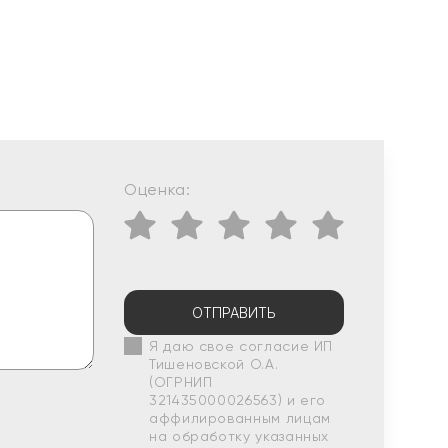
Оценка:
ОТПРАВИТЬ
Я даю свое согласие ИП
Тишеновской О.А.
(ОГРНИП
321435000026563) и его
аффилированным лицам
на обработку указанных