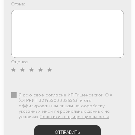
Отзыв:
Оценка:
Я даю свое согласие ИП Тишеновской О.А.
(ОГРНИП 321435000026563) и его
аффилированным лицам на обработку
указанных мной персональных данных на
условиях
Политики конфиденциальности
ОТПРАВИТЬ