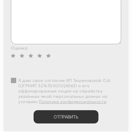
Оценка:
Я даю свое согласие ИП Тишеновской О.А.
(ОГРНИП 321435000026563) и его
аффилированным лицам на обработку
указанных мной персональных данных на
условиях
Политики конфиденциальности
ОТПРАВИТЬ