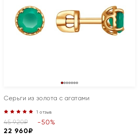
Серьги из золота с агатами
1 отзыв
-
50
%
45 920
₽
22 960
₽