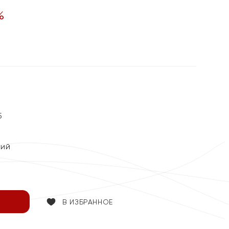
%
5
кий
В ИЗБРАННОЕ