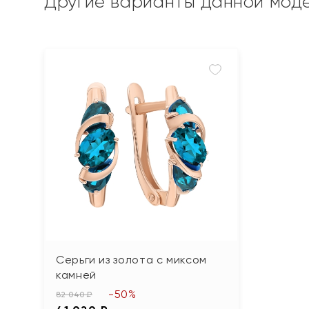
Другие варианты данной мод
Серьги из золота с миксом
камней
-50%
82 040 ₽