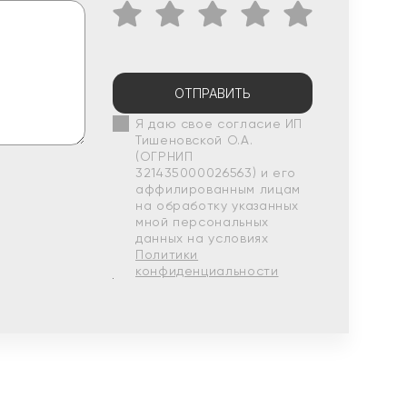
ОТПРАВИТЬ
Я даю свое согласие ИП
Тишеновской О.А.
(ОГРНИП
321435000026563) и его
аффилированным лицам
на обработку указанных
мной персональных
данных на условиях
Политики
конфиденциальности