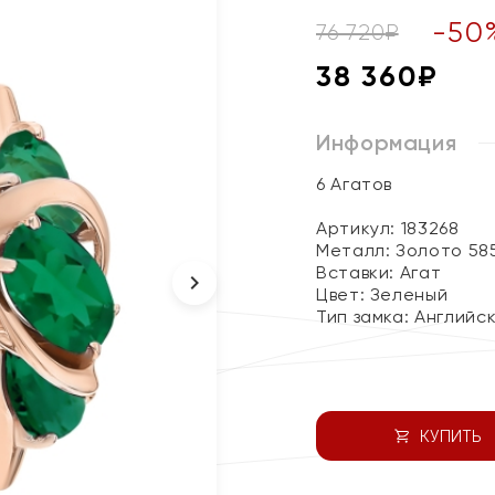
-
50
76 720
₽
38 360
₽
Информация
6 Агатов
Артикул: 183268
Металл:
Золото 58
Вставки:
Агат
Цвет:
Зеленый
Тип замка:
Английс
КУПИТЬ