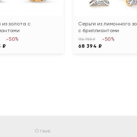
 из золота с
Серьги из лимонного з
иантами
с бриллиантами
-50%
-50%
136 788 ₽
5 ₽
68 394 ₽
Отзыв: