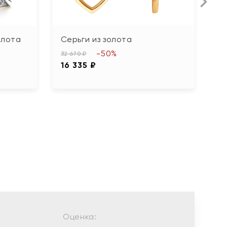
олота
Серьги из золота
С
-50%
32 670 ₽
61
16 335 ₽
3
Оценка: