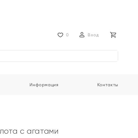
0
Вход
Информация
Контакты
олота с агатами