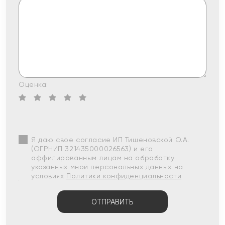
Оценка:
Я даю свое согласие ИП Тишеновской О.А.
(ОГРНИП 321435000026563) и его
аффилированным лицам на обработку
указанных мной персональных данных на
условиях
Политики конфиденциальности
ОТПРАВИТЬ