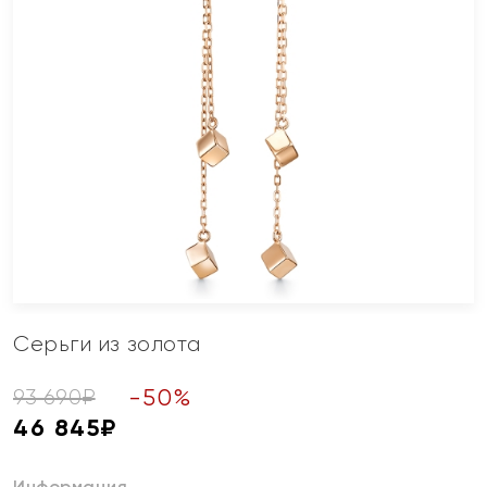
Серьги из золота
-
50
%
93 690
₽
46 845
₽
Информация