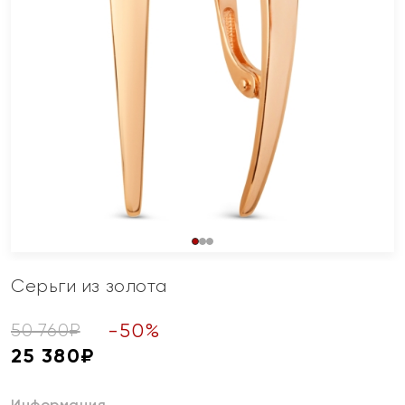
Серьги из золота
-
50
%
50 760
₽
25 380
₽
Информация