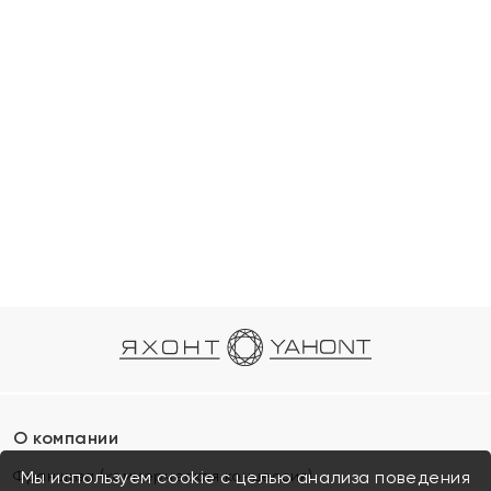
О компании
Франшиза (коммерческая концессия)
Мы используем cookie с целью анализа поведения