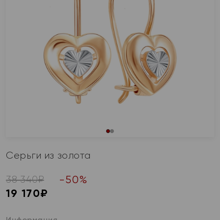
Серьги из золота
-
50
%
38 340
₽
19 170
₽
Информация