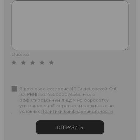
Оценка:
Я даю свое согласие ИП Тишеновской О.А.
(ОГРНИП 321435000026563) и его
аффилированным лицам на обработку
указанных мной персональных данных на
условиях
Политики конфиденциальности
ОТПРАВИТЬ