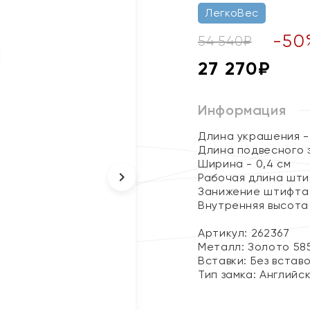
ЛегкоВес
-
50
54 540
₽
27 270
₽
Информация
Длина украшения - 
Длина подвесного э
Ширина - 0,4 см
Рабочая длина штиф
Занижение штифта 
Внутренняя высота 
Артикул: 262367
Металл:
Золото 58
Вставки:
Без встав
Тип замка:
Английс