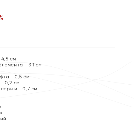
%
4,5 см
лемента - 3,1 см
та - 0,5 см
- 0,2 см
серьги - 0,7 см
5
ок
кий