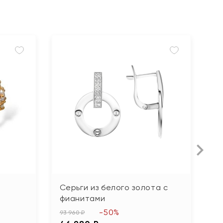
Серьги из белого золота с
С
фианитами
ф
-50%
93 960 ₽
24