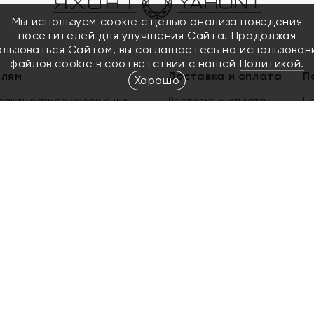
Мы используем cookie с целью анализа поведения
посетителей для улучшения Сайта. Продолжая
ользоваться Сайтом, вы соглашаетесь на использован
файлов cookie в соответствии с нашей
Политикой.
елям
Доставка и оплата
П
Хорошо
елить размер украшения
Доставка и оплата
П
п
обмен золота
ый подарочный сертификат
ользования Электронным
м сертификатом «Яхонт»