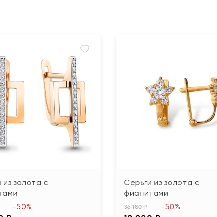
 из золота с
Серьги из золота с
тами
фианитами
-50%
-50%
₽
36 180 ₽