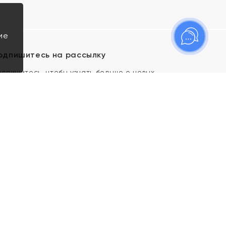
ие
одпишитесь на рассылку
одпишитесь, чтобы узнать больше о новых
оступлениях, новостях и спецпредложениях Яхонт!
Я даю свое согласие ИП Тишеновской О.А.
(ОГРНИП 321435000026563) и его
аффилированным лицам на обработку указанных
мной персональных данных на условиях
Политики
конфиденциальности