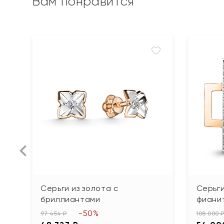
Вам понравится
Серьги из золота с
Серьги
бриллиантами
фиани
-50%
97 454 ₽
108 000 