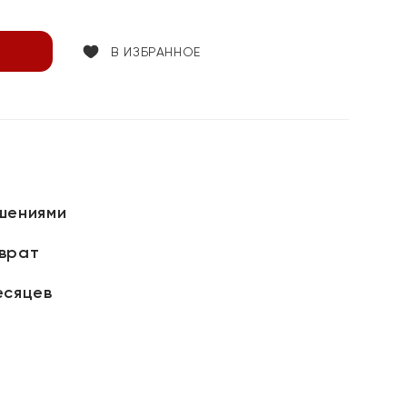
В ИЗБРАННОЕ
шениями
зврат
есяцев