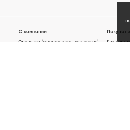
п
О компании
Покупат
Франшиза (коммерческая концессия)
Как опред
Карьера в ЯХОНТ
Акции
Контакты
Скупка и 
Магазины
Отзывы
Электронн
Правила п
подарочны