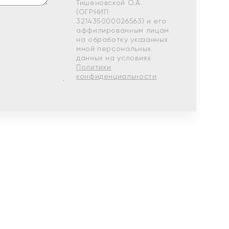
Тишеновской О.А.
(ОГРНИП
321435000026563) и его
аффилированным лицам
на обработку указанных
мной персональных
данных на условиях
Политики
конфиденциальности