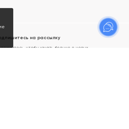
ие
одпишитесь на рассылку
одпишитесь, чтобы узнать больше о новых
оступлениях, новостях и спецпредложениях Яхонт!
Я даю свое согласие ИП Тишеновской О.А.
(ОГРНИП 321435000026563) и его
аффилированным лицам на обработку указанных
мной персональных данных на условиях
Политики