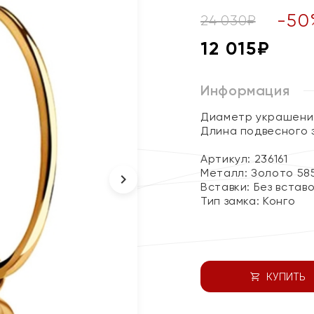
-
50
24 030
₽
12 015
₽
Информация
Диаметр украшения 
Длина подвесного 
Артикул: 236161
Металл:
Золото 58
Вставки:
Без встав
Тип замка:
Конго
КУПИТЬ