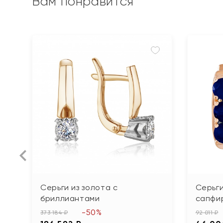
Вам понравится
Серьги из золота с
Серьги
бриллиантами
сапфи
-50%
373 184 ₽
92 011 ₽