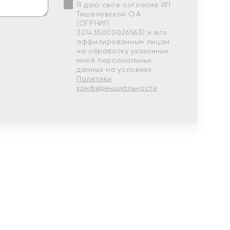
Я даю свое согласие ИП
Тишеновской О.А.
(ОГРНИП
321435000026563) и его
аффилированным лицам
на обработку указанных
мной персональных
данных на условиях
Политики
конфиденциальности