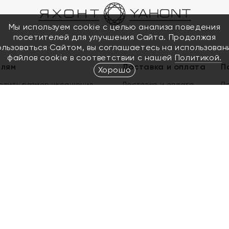
Мы используем cookie с целью анализа поведения
посетителей для улучшения Сайта. Продолжая
ользоваться Сайтом, вы соглашаетесь на использован
файлов cookie в соответствии с нашей
Политикой.
елям
Доставка и оплата
П
Хорошо
елить размер украшения
Доставка и оплата
П
п
обмен золота
ый подарочный сертификат
ользования Электронным
м сертификатом «Яхонт»