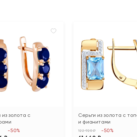
 из золота с
Серьги из золота с то
рами
и фианитами
-50%
-50%
122 920 ₽