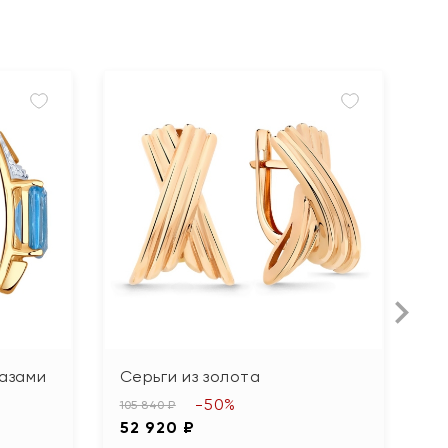
пазами
Серьги из золота
С
б
-50%
105 840 ₽
к
52 920 ₽