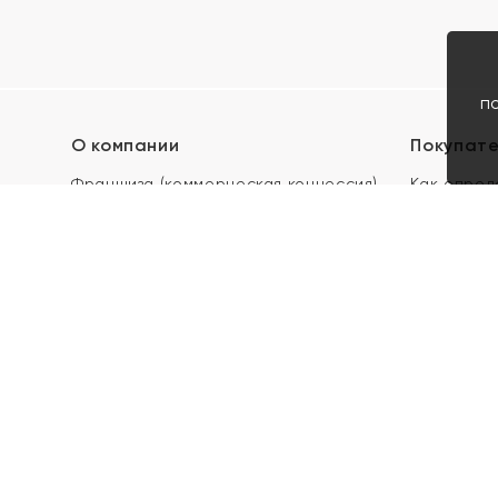
п
О компании
Покупат
Франшиза (коммерческая концессия)
Как опред
Карьера в ЯХОНТ
Акции
Контакты
Скупка и 
Магазины
Отзывы
Электронн
Правила п
подарочны