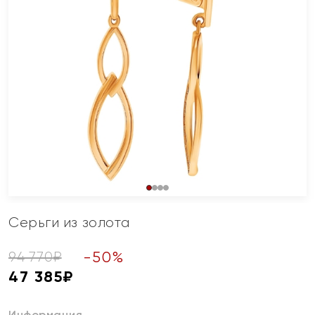
Серьги из золота
-
50
%
94 770
₽
47 385
₽
Информация