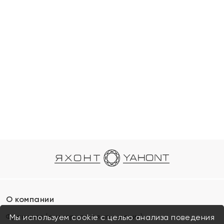
О компании
Франшиза (коммерческая концессия)
Мы используем cookie с целью анализа поведения