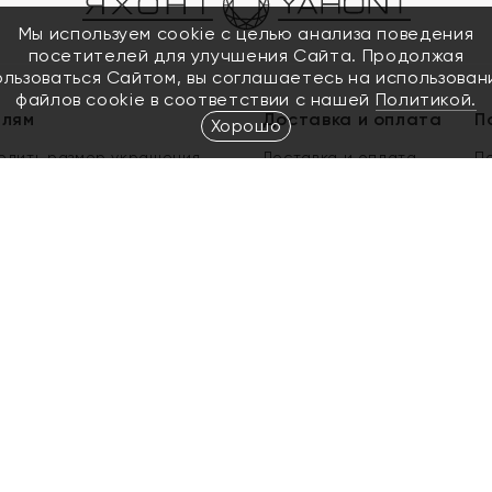
Мы используем cookie с целью анализа поведения
посетителей для улучшения Сайта. Продолжая
ользоваться Сайтом, вы соглашаетесь на использован
файлов cookie в соответствии с нашей
Политикой.
елям
Доставка и оплата
П
Хорошо
елить размер украшения
Доставка и оплата
П
п
обмен золота
ый подарочный сертификат
ользования Электронным
м сертификатом «Яхонт»