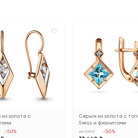
 из золота с
Серьги из золота с то
тами
Swiss и фианитами
-50%
-50%
66 920 ₽