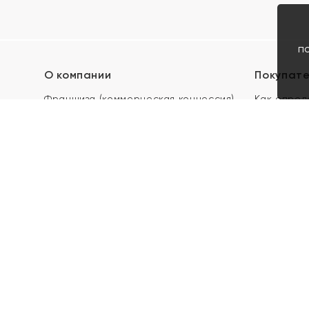
п
О компании
Покупат
Франшиза (коммерческая концессия)
Как опред
Карьера в ЯХОНТ
Акции
Контакты
Скупка и 
Магазины
Отзывы
Электронн
Правила п
подарочны