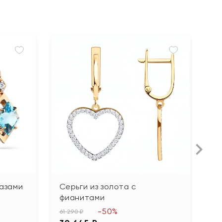
пазами
Серьги из золота с
С
фианитами
ф
-50%
61 290 ₽
79