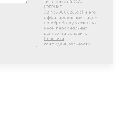
Тишеновской О.А.
(ОГРНИП
321435000026563) и его
аффилированным лицам
на обработку указанных
мной персональных
данных на условиях
Политики
конфиденциальности