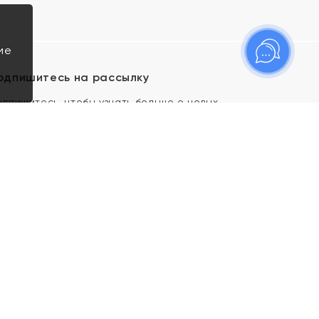
ие
одпишитесь на рассылку
одпишитесь, чтобы узнать больше о новых
оступлениях, новостях и спецпредложениях Яхонт!
Я даю свое согласие ИП Тишеновской О.А.
(ОГРНИП 321435000026563) и его
аффилированным лицам на обработку указанных
мной персональных данных на условиях
Политики
конфиденциальности