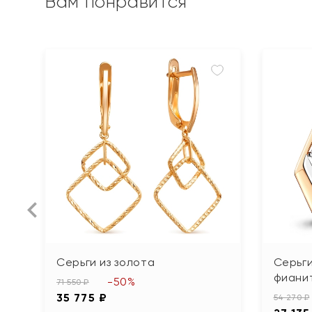
Вам понравится
Серьги из золота
Серьги
фиани
-50%
71 550 ₽
35 775 ₽
54 270 ₽