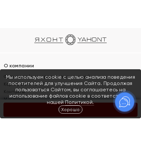
О компании
Франшиза (коммерческая концессия)
Мы используем cookie с целью анализа поведения
посетителей для улучшения Сайта. Продолжая
Карьера в ЯХОНТ
пользоваться Сайтом, вы соглашаетесь на
Контакты
использование файлов cookie в соответствии с
Магазины
нашей
Политикой.
Хорошо
КУПИТЬ
Покупателям
Как определить размер украшения
Киров
Акции
Магазины