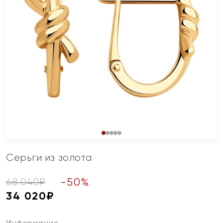
Серьги из золота
-
50
%
68 040
₽
34 020
₽
Информация