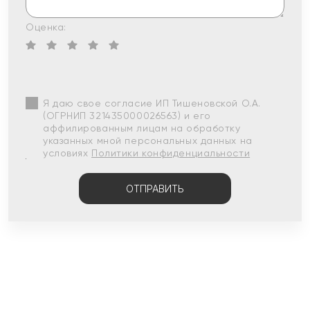
Оценка:
Я даю свое согласие ИП Тишеновской О.А.
(ОГРНИП 321435000026563) и его
аффилированным лицам на обработку
указанных мной персональных данных на
условиях
Политики конфиденциальности
ОТПРАВИТЬ