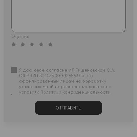
Оценка:
Я даю свое согласие ИП Тишеновской О.А.
(ОГРНИП 321435000026563) и его
аффилированным лицам на обработку
указанных мной персональных данных на
условиях
Политики конфиденциальности
ОТПРАВИТЬ