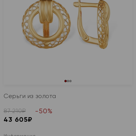
Серьги из золота
-
50
%
87 210
₽
43 605
₽
Информация