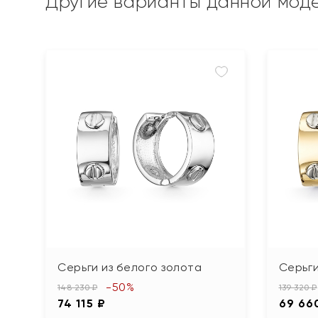
Другие варианты данной мод
Серьги из белого золота
Серьги
-50%
148 230 ₽
139 320 ₽
74 115 ₽
69 66