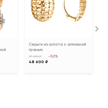
Серьги из золота с алмазной
С
ной
гранью
82
-50%
4
97 200 ₽
48 600 ₽