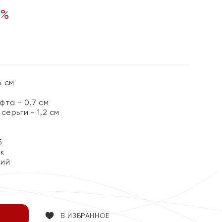
%
4 см
та - 0,7 см
серьги - 1,2 см
5
ок
кий
В ИЗБРАННОЕ