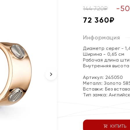
-
50
144 720
₽
72 360
₽
Информация
Диаметр серег - 1,
Ширина - 0,65 см
Рабочая длина штиф
Внутренняя высота 
Артикул: 245050
Металл:
Золото 58
Вставки:
Без встав
Тип замка:
Английс
КУПИТЬ