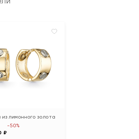
ели
 из лимонного золота
-50%
0 ₽