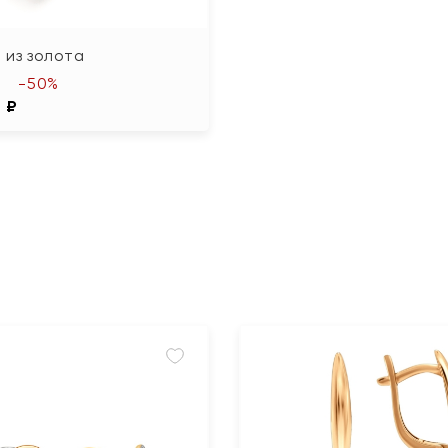
 из золота
-50%
 ₽