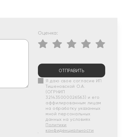
Оценка:
ОТПРАВИТЬ
Я даю свое согласие ИП
Тишеновской О.А.
(ОГРНИП
321435000026563) и его
аффилированным лицам
на обработку указанных
мной персональных
данных на условиях
Политики
конфиденциальности