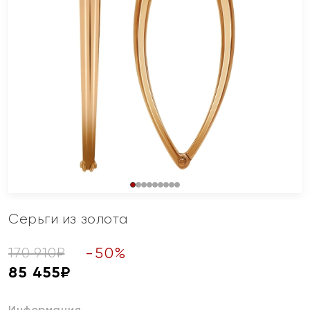
Серьги из золота
-
50
%
170 910
₽
85 455
₽
Информация