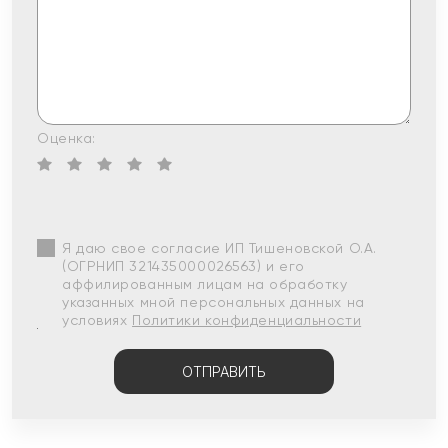
Оценка:
Я даю свое согласие ИП Тишеновской О.А.
(ОГРНИП 321435000026563) и его
аффилированным лицам на обработку
указанных мной персональных данных на
условиях
Политики конфиденциальности
ОТПРАВИТЬ