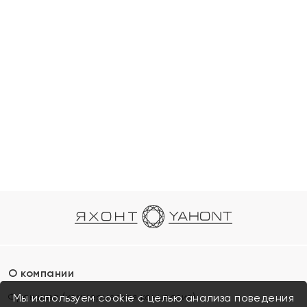
О компании
Франшиза (коммерческая концессия)
Мы используем cookie с целью анализа поведения