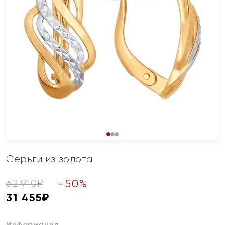
Серьги из золота
-
50
%
62 910
₽
31 455
₽
Информация