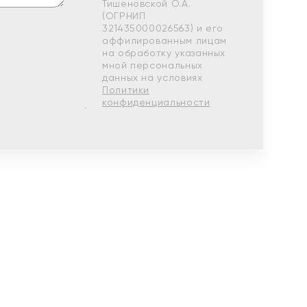
Тишеновской О.А.
(ОГРНИП
321435000026563) и его
аффилированным лицам
на обработку указанных
мной персональных
данных на условиях
Политики
конфиденциальности