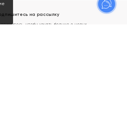
ие
одпишитесь на рассылку
одпишитесь, чтобы узнать больше о новых
оступлениях, новостях и спецпредложениях Яхонт!
Я даю свое согласие ИП Тишеновской О.А.
(ОГРНИП 321435000026563) и его
аффилированным лицам на обработку указанных
мной персональных данных на условиях
Политики
конфиденциальности