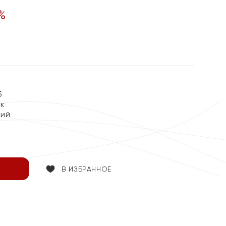
%
5
ок
кий
В ИЗБРАННОЕ