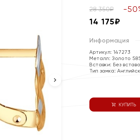
-
50
28 350
₽
14 175
₽
Информация
Артикул: 147273
Металл:
Золото 58
Вставки:
Без встав
Тип замка:
Английс
КУПИТЬ