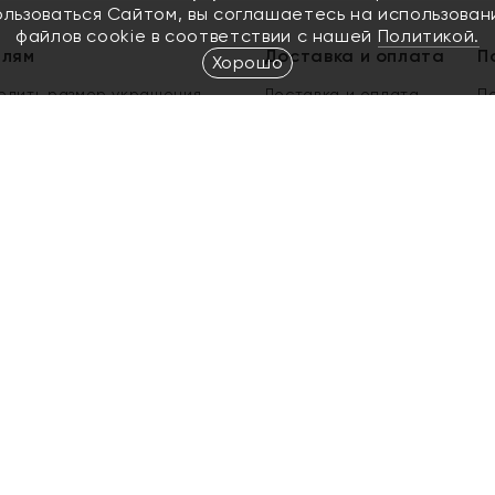
ользоваться Сайтом, вы соглашаетесь на использован
файлов cookie в соответствии с нашей
Политикой.
елям
Доставка и оплата
П
Хорошо
елить размер украшения
Доставка и оплата
П
п
обмен золота
ый подарочный сертификат
ользования Электронным
м сертификатом «Яхонт»