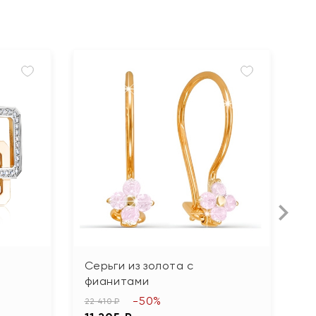
Л
Серьги из золота с
С
фианитами
ф
-50%
22 410 ₽
51