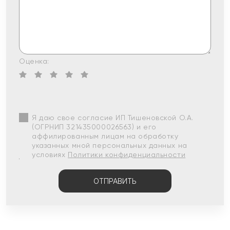
Оценка:
Я даю свое согласие ИП Тишеновской О.А.
(ОГРНИП 321435000026563) и его
аффилированным лицам на обработку
указанных мной персональных данных на
условиях
Политики конфиденциальности
ОТПРАВИТЬ