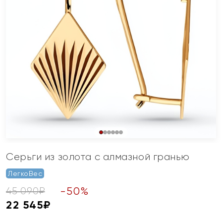
Серьги из золота с алмазной гранью
ЛегкоВес
-
50
%
45 090
₽
22 545
₽