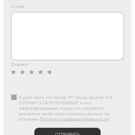
Отзыв:
Оценка:
Я даю свое согласие ИП Тишеновской О.А.
(ОГРНИП 321435000026563) и его
аффилированным лицам на обработку
указанных мной персональных данных на
условиях
Политики конфиденциальности
ОТПРАВИТЬ