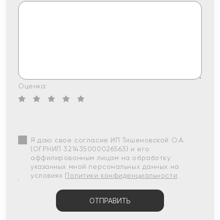
Оценка:
Я даю свое согласие ИП Тишеновской О.А.
(ОГРНИП 321435000026563) и его
аффилированным лицам на обработку
указанных мной персональных данных на
условиях
Политики конфиденциальности
ОТПРАВИТЬ