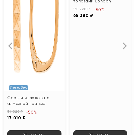
топазами London
130 760 ₽
-50%
65 380 ₽
ЛегкоВес
Серьги из золота с
алмазной гранью
34 020 ₽
-50%
17 010 ₽