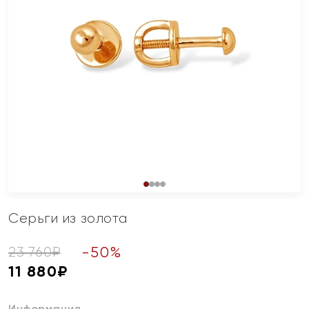
Серьги из золота
-
50
%
23 760
₽
11 880
₽
Информация