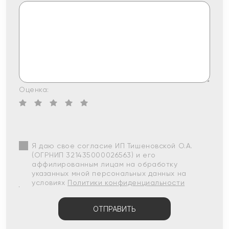
Оценка:
Я даю свое согласие ИП Тишеновской О.А.
(ОГРНИП 321435000026563) и его
аффилированным лицам на обработку
указанных мной персональных данных на
условиях
Политики конфиденциальности
ОТПРАВИТЬ