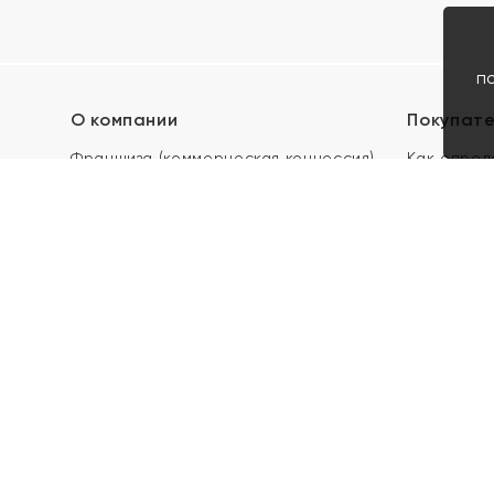
п
О компании
Покупат
Франшиза (коммерческая концессия)
Как опред
Карьера в ЯХОНТ
Акции
Контакты
Скупка и 
Магазины
Отзывы
Электронн
Правила п
подарочны