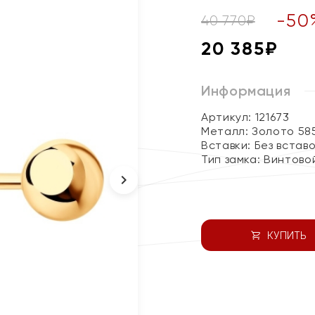
-
50
40 770
₽
20 385
₽
Информация
Артикул: 121673
Металл:
Золото 58
Вставки:
Без встав
Тип замка:
Винтово
КУПИТЬ