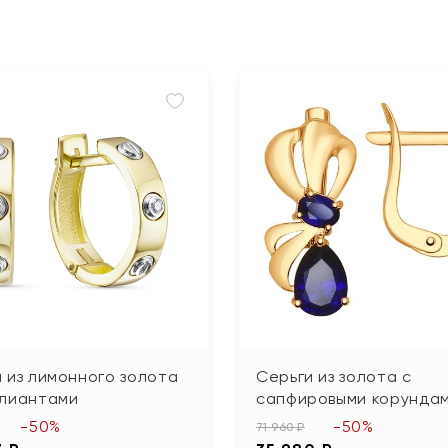
 из лимонного золота
Серьги из золота с
ллиантами
сапфировыми корунда
-50%
-50%
71 960 ₽