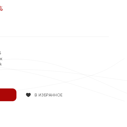
%
5
ок
й
В ИЗБРАННОЕ