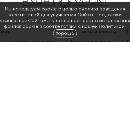
Мы используем cookie с целью анализа поведения
посетителей для улучшения Сайта. Продолжая
ользоваться Сайтом, вы соглашаетесь на использован
файлов cookie в соответствии с нашей
Политикой.
елям
Доставка и оплата
П
Хорошо
елить размер украшения
Доставка и оплата
П
п
обмен золота
ый подарочный сертификат
ользования Электронным
м сертификатом «Яхонт»