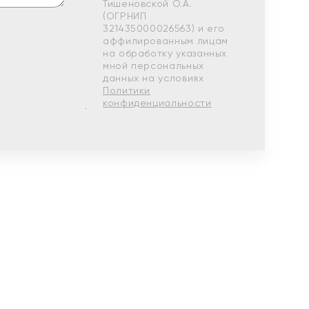
Тишеновской О.А.
(ОГРНИП
321435000026563) и его
аффилированным лицам
на обработку указанных
мной персональных
данных на условиях
Политики
конфиденциальности