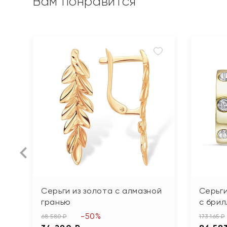
Вам понравится
Серьги из золота с алмазной
Серьги
гранью
с бри
-50%
68 580 ₽
173 165 ₽