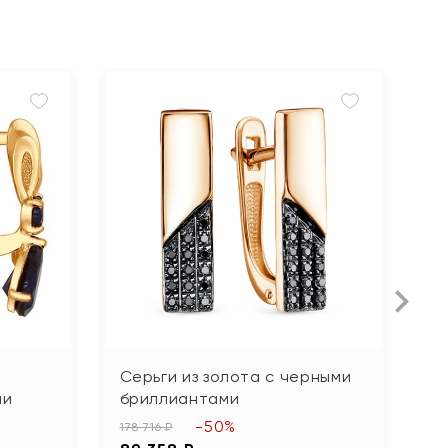
Серьги из золота с черными
С
ми
бриллиантами
б
-50%
178 716 ₽
38