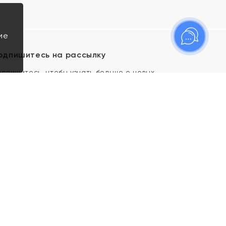
ие
одпишитесь на рассылку
одпишитесь, чтобы узнать больше о новых
оступлениях, новостях и спецпредложениях Яхонт!
Я даю свое согласие ИП Тишеновской О.А.
(ОГРНИП 321435000026563) и его
аффилированным лицам на обработку указанных
мной персональных данных на условиях
Политики
конфиденциальности