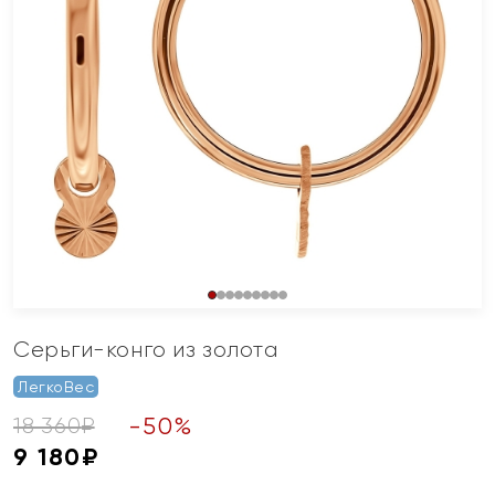
Серьги-конго из золота
ЛегкоВес
-
50
%
18 360
₽
9 180
₽