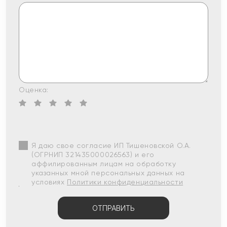
Оценка:
Я даю свое согласие ИП Тишеновской О.А.
(ОГРНИП 321435000026563) и его
аффилированным лицам на обработку
указанных мной персональных данных на
условиях
Политики конфиденциальности
ОТПРАВИТЬ