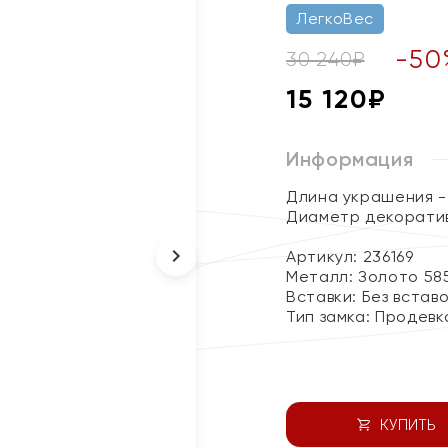
ЛегкоВес
-
50
30 240
₽
15 120
₽
Информация
Длина украшения - 
Диаметр декоратив
Артикул: 236169
Металл:
Золото 58
Вставки:
Без встав
Тип замка:
Продевк
КУПИТЬ