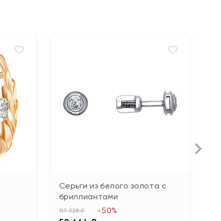
Серьги из белого золота с
С
бриллиантами
ф
-50%
117 328 ₽
51