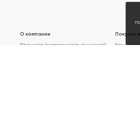
п
О компании
Покупат
Франшиза (коммерческая концессия)
Как опред
Карьера в ЯХОНТ
Акции
Контакты
Скупка и 
Магазины
Отзывы
Электронн
Правила п
подарочны