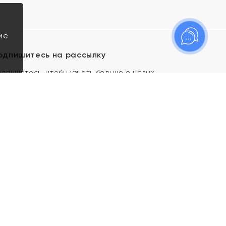
ие
одпишитесь на рассылку
одпишитесь, чтобы узнать больше о новых
оступлениях, новостях и спецпредложениях Яхонт!
Я даю свое согласие ИП Тишеновской О.А.
(ОГРНИП 321435000026563) и его
аффилированным лицам на обработку указанных
мной персональных данных на условиях
Политики
конфиденциальности