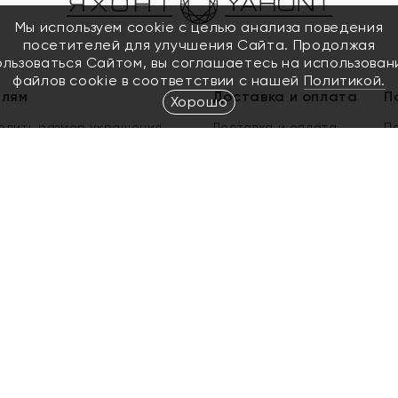
Мы используем cookie с целью анализа поведения
посетителей для улучшения Сайта. Продолжая
ользоваться Сайтом, вы соглашаетесь на использован
файлов cookie в соответствии с нашей
Политикой.
елям
Доставка и оплата
П
Хорошо
елить размер украшения
Доставка и оплата
П
п
обмен золота
ый подарочный сертификат
ользования Электронным
м сертификатом «Яхонт»