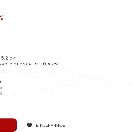
%
5,2 см
ного элемента - 0,4 см
5
ок
а
В ИЗБРАННОЕ