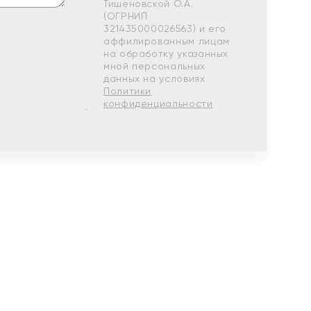
Тишеновской О.А.
(ОГРНИП
321435000026563) и его
аффилированным лицам
на обработку указанных
мной персональных
данных на условиях
Политики
конфиденциальности