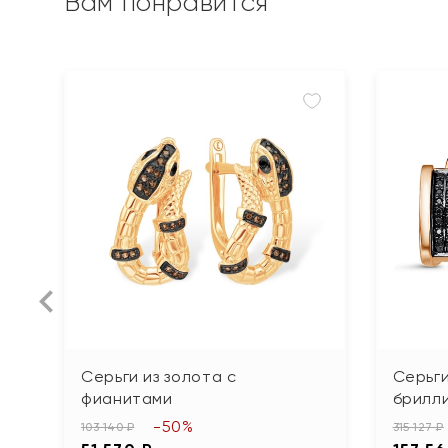
Вам понравится
Серьги из золота с
Серьги
фианитами
брилл
-50%
103 140 ₽
315 127 ₽