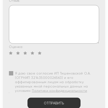
Отзыв:
Оценка:
Я даю свое согласие ИП Тишеновской О.А.
(ОГРНИП 321435000026563) и его
аффилированным лицам на обработку
указанных мной персональных данных на
условиях
Политики конфиденциальности
ОТПРАВИТЬ