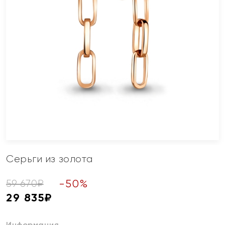
Серьги из золота
-
50
%
59 670
₽
29 835
₽
Информация