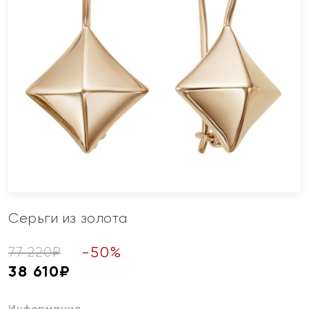
Серьги из золота
-
50
%
77 220
₽
38 610
₽
Информация