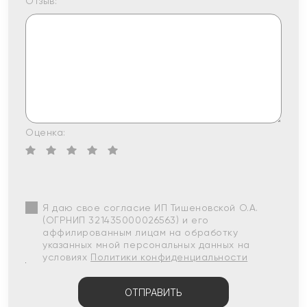
Отзыв:
Оценка:
Я даю свое согласие ИП Тишеновской О.А.
(ОГРНИП 321435000026563) и его
аффилированным лицам на обработку
указанных мной персональных данных на
условиях
Политики конфиденциальности
ОТПРАВИТЬ