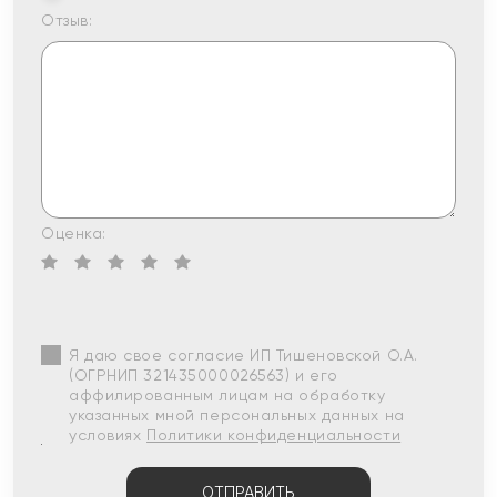
Отзыв:
Оценка:
Я даю свое согласие ИП Тишеновской О.А.
(ОГРНИП 321435000026563) и его
аффилированным лицам на обработку
указанных мной персональных данных на
условиях
Политики конфиденциальности
ОТПРАВИТЬ