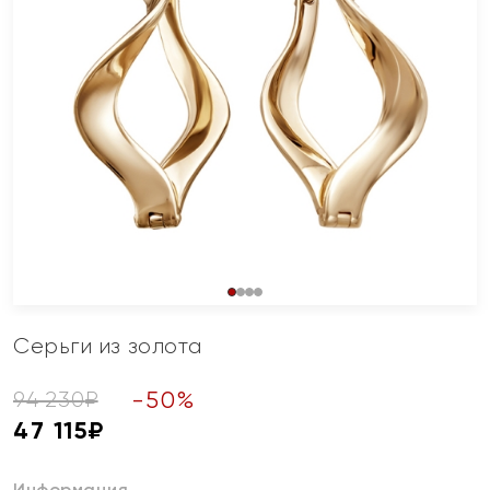
Серьги из золота
-
50
%
94 230
₽
47 115
₽
Информация