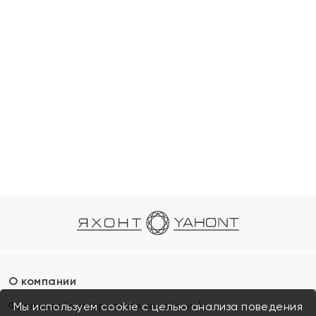
О компании
Франшиза (коммерческая концессия)
Мы используем cookie с целью анализа поведения