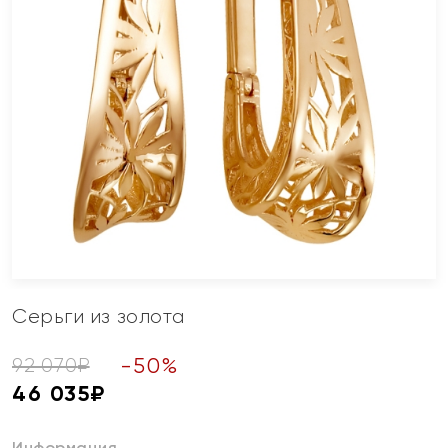
Серьги из золота
-
50
%
92 070
₽
46 035
₽
Информация