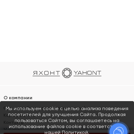
О компании
Франшиза (коммерческая концессия)
Мы используем cookie с целью анализа поведения
посетителей для улучшения Сайта. Продолжая
Карьера в ЯХОНТ
пользоваться Сайтом, вы соглашаетесь на
Контакты
использование файлов cookie в соответствии с
Магазины
нашей
Политикой.