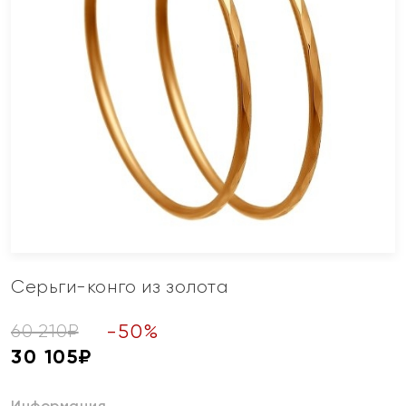
Серьги-конго из золота
-
50
%
60 210
₽
30 105
₽
Информация