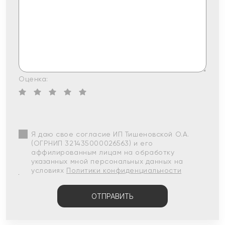
Оценка:
Я даю свое согласие ИП Тишеновской О.А.
(ОГРНИП 321435000026563) и его
аффилированным лицам на обработку
указанных мной персональных данных на
условиях
Политики конфиденциальности
ОТПРАВИТЬ