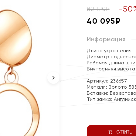
-
50
80 190
₽
40 095
₽
Информация
Длина украшения - 
Диаметр подвесног
Рабочая длина штиф
Внутренняя высота 
Артикул: 236657
Металл:
Золото 58
Вставки:
Без встав
Тип замка:
Английс
КУПИТЬ