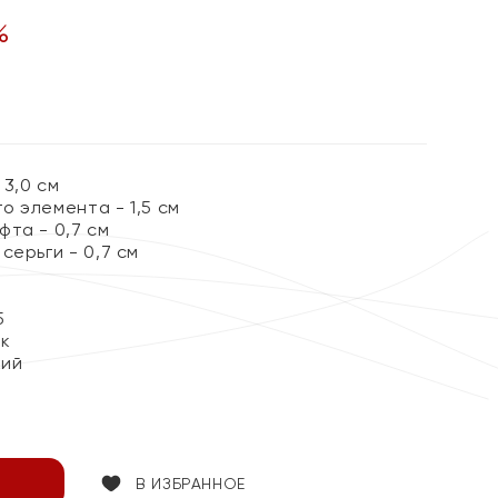
%
3,0 см
о элемента - 1,5 см
та - 0,7 см
серьги - 0,7 см
5
ок
кий
В ИЗБРАННОЕ