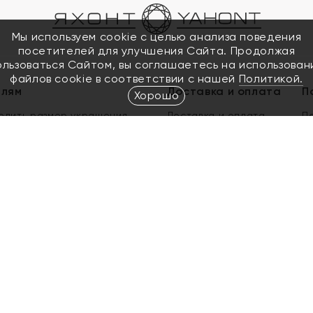
Мы используем cookie с целью анализа поведения
посетителей для улучшения Сайта. Продолжая
ользоваться Сайтом, вы соглашаетесь на использован
файлов cookie в соответствии с нашей
Политикой.
елям
Доставка и оплата
П
Хорошо
елить размер украшения
Доставка и оплата
П
п
обмен золота
ый подарочный сертификат
ользования Электронным
м сертификатом «Яхонт»