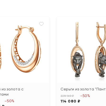
 из золота с
Серьги из золота "Пан
тами
-50%
228 160 ₽
-50%
114 080 ₽