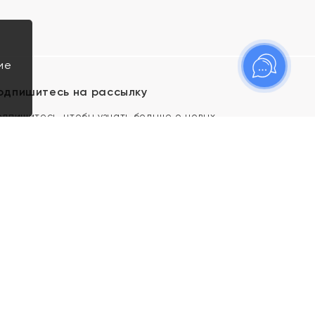
ие
одпишитесь на рассылку
одпишитесь, чтобы узнать больше о новых
оступлениях, новостях и спецпредложениях Яхонт!
Я даю свое согласие ИП Тишеновской О.А.
(ОГРНИП 321435000026563) и его
аффилированным лицам на обработку указанных
мной персональных данных на условиях
Политики