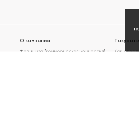
п
О компании
Покупат
Франшиза (коммерческая концессия)
Как опред
Карьера в ЯХОНТ
Акции
Контакты
Скупка и 
Магазины
Отзывы
Электронн
Правила п
подарочны