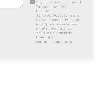
Я даю свое согласие ИП
Тишеновской О.А.
(ОГРНИП
321435000026563) и его
аффилированным лицам
на обработку указанных
мной персональных
данных на условиях
Политики
конфиденциальности