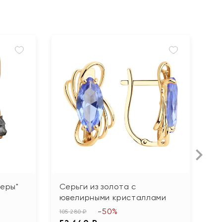
теры"
Серьги из золота с
С
ювелирными кристаллами
59
-50%
2
105 280 ₽