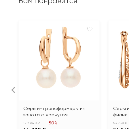
Вам понравится
Серьги-трансформеры из
Серьги
золота с жемчугом
фиани
-50%
129 640 ₽
53 730 ₽