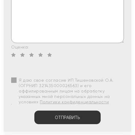
Оценка:
Я даю свое согласие ИП Тишеновской О.А.
(ОГРНИП 321435000026563) и его
аффилированным лицам на обработку
указанных мной персональных данных на
условиях
Политики конфиденциальности
ОТПРАВИТЬ