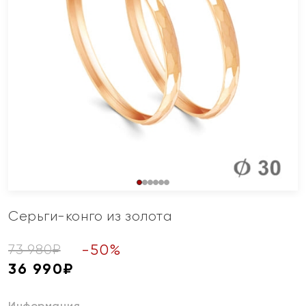
Серьги-конго из золота
-
50
%
73 980
₽
36 990
₽
Информация