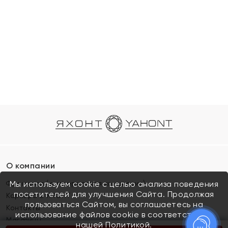
О компании
Франшиза (коммерческая концессия)
Мы используем cookie с целью анализа поведения
посетителей для улучшения Сайта. Продолжая
Карьера в ЯХОНТ
пользоваться Сайтом, вы соглашаетесь на
Контакты
использование файлов cookie в соответствии с
Магазины
нашей
Политикой.