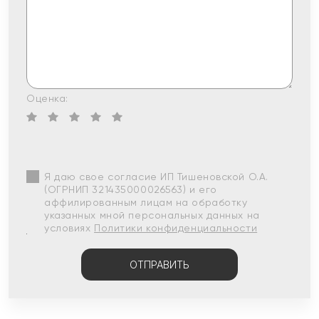
Оценка:
Я даю свое согласие ИП Тишеновской О.А.
(ОГРНИП 321435000026563) и его
аффилированным лицам на обработку
указанных мной персональных данных на
условиях
Политики конфиденциальности
ОТПРАВИТЬ