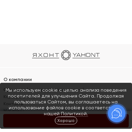
О компании
Франшиза (коммерческая концессия)
Мы используем cookie с целью анализа поведения
посетителей для улучшения Сайта. Продолжая
Карьера в ЯХОНТ
пользоваться Сайтом, вы соглашаетесь на
Контакты
использование файлов cookie в соответствии с
Магазины
нашей
Политикой.
Хорошо
КУПИТЬ
Покупателям