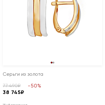
Серьги из золота
-
50
%
77 490
₽
38 745
₽
Информация