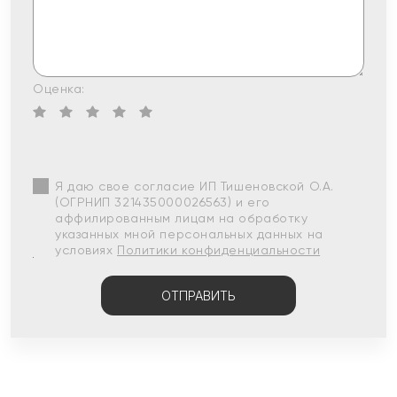
Оценка:
Я даю свое согласие ИП Тишеновской О.А.
(ОГРНИП 321435000026563) и его
аффилированным лицам на обработку
указанных мной персональных данных на
условиях
Политики конфиденциальности
ОТПРАВИТЬ