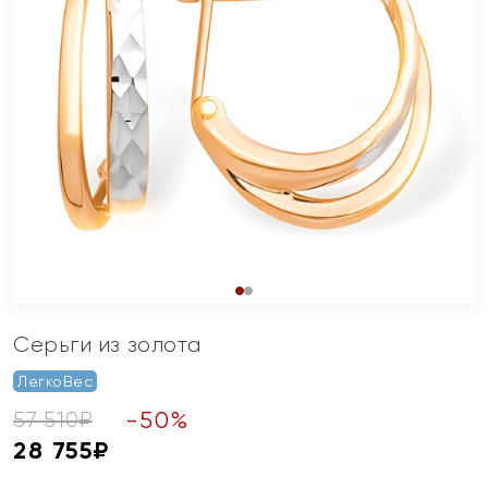
Серьги из золота
ЛегкоВес
-
50
%
57 510
₽
28 755
₽