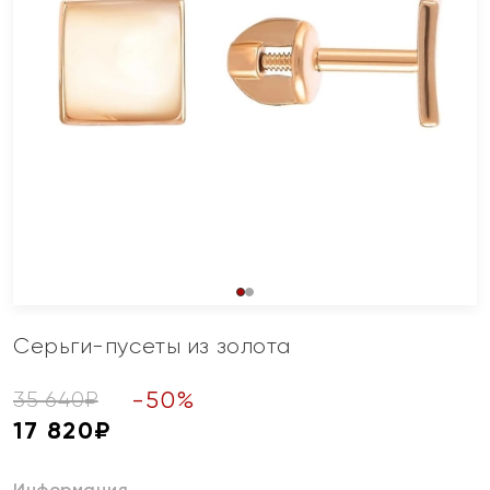
Серьги-пусеты из золота
-
50
%
35 640
₽
17 820
₽
Информация