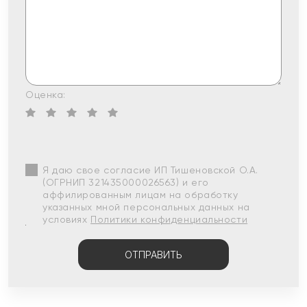
Оценка:
Я даю свое согласие ИП Тишеновской О.А.
(ОГРНИП 321435000026563) и его
аффилированным лицам на обработку
указанных мной персональных данных на
условиях
Политики конфиденциальности
ОТПРАВИТЬ