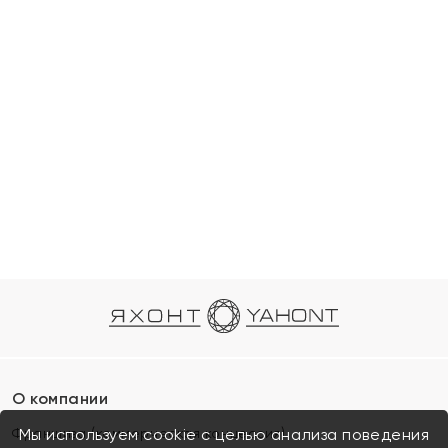
О компании
Франшиза (коммерческая концессия)
Мы используем cookie с целью анализа поведения