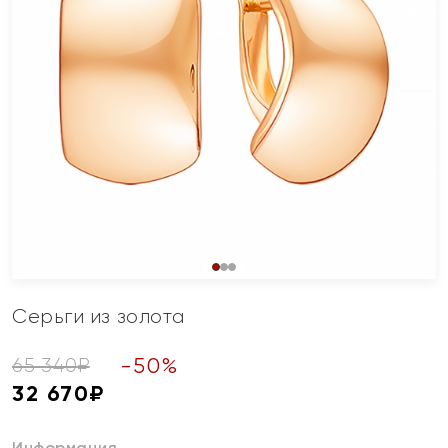
Серьги из золота
-
50
%
65 340
₽
32 670
₽
Информация