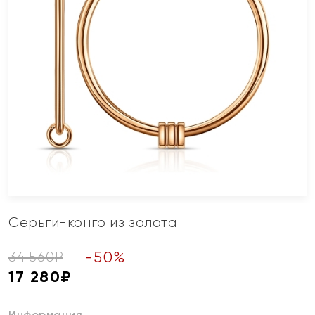
Серьги-конго из золота
-
50
%
34 560
₽
17 280
₽
Информация