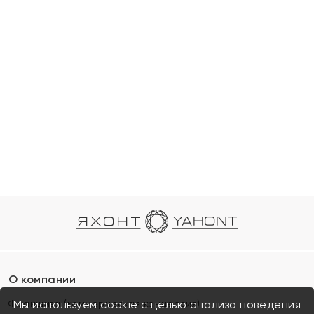
О компании
Франшиза (коммерческая концессия)
Мы используем cookie с целью анализа поведения