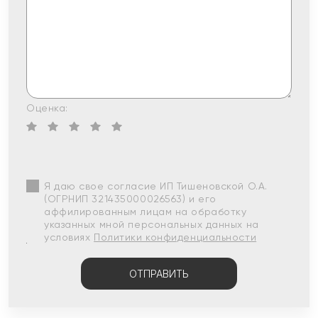
Оценка:
Я даю свое согласие ИП Тишеновской О.А.
(ОГРНИП 321435000026563) и его
аффилированным лицам на обработку
указанных мной персональных данных на
условиях
Политики конфиденциальности
ОТПРАВИТЬ