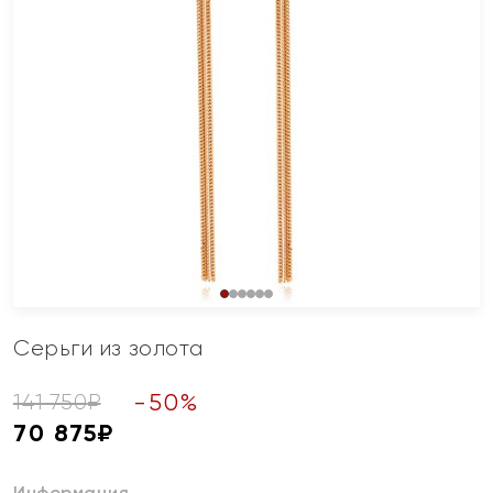
Серьги из золота
-
50
%
141 750
₽
70 875
₽
Информация