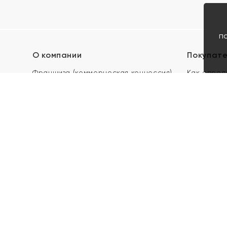
п
О компании
Покупат
Франшиза (коммерческая концессия)
Как опред
Карьера в ЯХОНТ
Акции
Контакты
Скупка и 
Магазины
Отзывы
Электронн
Правила п
подарочны