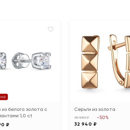
ена
 из белого золота с
Серьги из золота
антами 1,0 ct
-50%
65 880 ₽
32 940 ₽
90 ₽