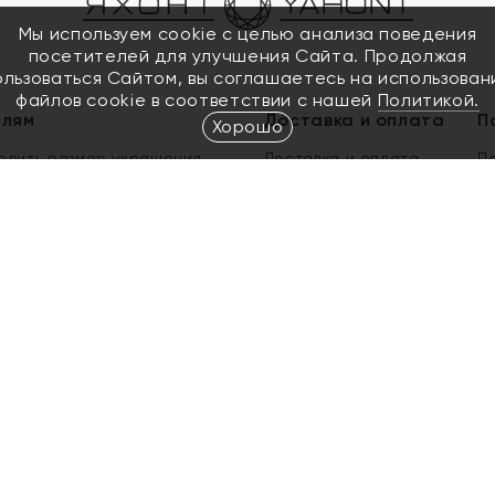
Мы используем cookie с целью анализа поведения
посетителей для улучшения Сайта. Продолжая
ользоваться Сайтом, вы соглашаетесь на использован
файлов cookie в соответствии с нашей
Политикой.
елям
Доставка и оплата
П
Хорошо
елить размер украшения
Доставка и оплата
П
п
обмен золота
ый подарочный сертификат
ользования Электронным
м сертификатом «Яхонт»