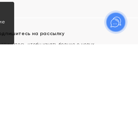
ие
одпишитесь на рассылку
одпишитесь, чтобы узнать больше о новых
оступлениях, новостях и спецпредложениях Яхонт!
Я даю свое согласие ИП Тишеновской О.А.
(ОГРНИП 321435000026563) и его
аффилированным лицам на обработку указанных
мной персональных данных на условиях
Политики
конфиденциальности