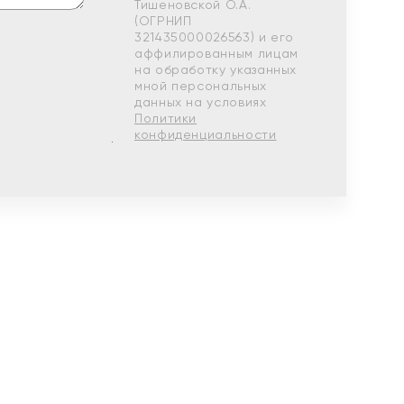
Тишеновской О.А.
(ОГРНИП
321435000026563) и его
аффилированным лицам
на обработку указанных
мной персональных
данных на условиях
Политики
конфиденциальности