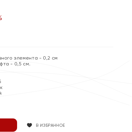
%
ного элемента - 0,2 см
та - 0,5 см.
5
ок
й
В ИЗБРАННОЕ