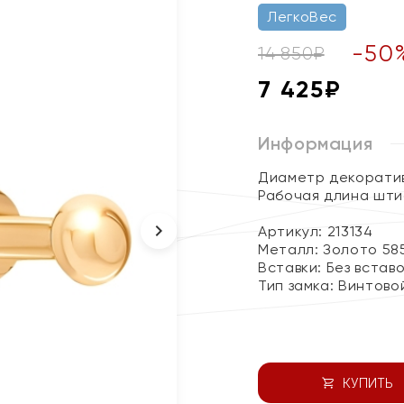
ЛегкоВес
-
50
14 850
₽
7 425
₽
Информация
Диаметр декоратив
Рабочая длина штиф
Артикул: 213134
Металл:
Золото 58
Вставки:
Без встав
Тип замка:
Винтово
КУПИТЬ