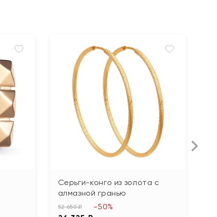
Серьги-конго из золота с
С
алмазной гранью
г
-50%
52 650 ₽
80