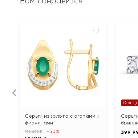
Вам понравится
СтопЦ
Серьги из золота с агатами и
Серьги
фианитами
брилли
-50%
102 200 ₽
399 9